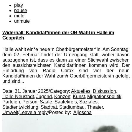
play
pause
mute
unmute
Widerhall: Kandidat*innen der OB-Wahl in Halle im
Gespräch
Halle wählt ein*e neue*n Oberbürgermeister*in. Am Sonntag,
dem 02. Februar findet der Urnengang statt, wobei davon
auszugehen ist, dass es dann zu einer Stichwahl zwischen
den aussichtsreichsten Kandidat*innen kommen wird. Der
Einladung von Radio Corax sind vier der neun
Kandidat*innen der Wahl zum/r Oberbürgermeister/in gefolgt
und sind...
Date:
31. Januar 2025
/
Category:
Aktuelles
,
Diskussion
,
Halle-Neustadt
,
Jugend
,
Konzert
,
Kunst
,
Migrationspolitik
,
Parteien
,
Person
,
Saale
,
Saalekreis
,
Soziales
,
Stadtentwicklung
,
Stadtrat
,
Stadtumbau
,
Theater
,
Umwelt
/
Leave a reply
/
Posted by:
Aljoscha