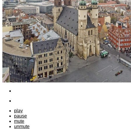
play
pause
mute
unmute