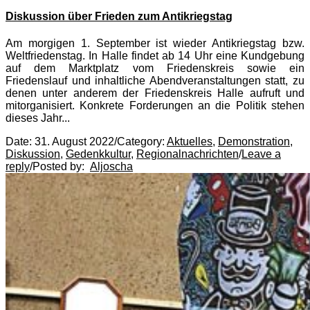
Diskussion über Frieden zum Antikriegstag
Am morgigen 1. September ist wieder Antikriegstag bzw.
Weltfriedenstag. In Halle findet ab 14 Uhr eine Kundgebung
auf dem Marktplatz vom Friedenskreis sowie ein
Friedenslauf und inhaltliche Abendveranstaltungen statt, zu
denen unter anderem der Friedenskreis Halle aufruft und
mitorganisiert. Konkrete Forderungen an die Politik stehen
dieses Jahr...
Date:
31. August 2022
/
Category:
Aktuelles
,
Demonstration
,
Diskussion
,
Gedenkkultur
,
Regionalnachrichten
/
Leave a
reply
/
Posted by:
Aljoscha