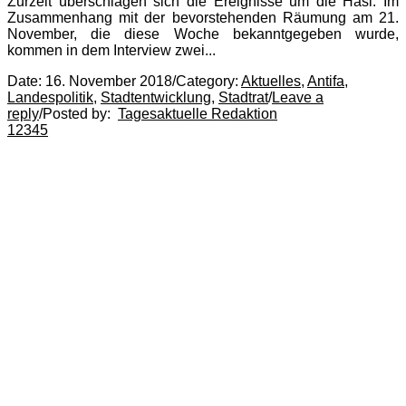
Zurzeit überschlagen sich die Ereignisse um die Hasi. Im
Zusammenhang mit der bevorstehenden Räumung am 21.
November, die diese Woche bekanntgegeben wurde,
kommen in dem Interview zwei...
Date:
16. November 2018
/
Category:
Aktuelles
,
Antifa
,
Landespolitik
,
Stadtentwicklung
,
Stadtrat
/
Leave a
reply
/
Posted by:
Tagesaktuelle Redaktion
1
2
3
4
5