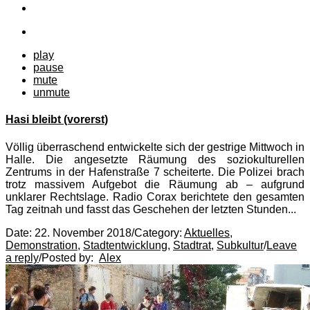
play
pause
mute
unmute
Hasi bleibt (vorerst)
Völlig überraschend entwickelte sich der gestrige Mittwoch in
Halle. Die angesetzte Räumung des soziokulturellen
Zentrums in der Hafenstraße 7 scheiterte. Die Polizei brach
trotz massivem Aufgebot die Räumung ab – aufgrund
unklarer Rechtslage. Radio Corax berichtete den gesamten
Tag zeitnah und fasst das Geschehen der letzten Stunden...
Date:
22. November 2018
/
Category:
Aktuelles
,
Demonstration
,
Stadtentwicklung
,
Stadtrat
,
Subkultur
/
Leave
a reply
/
Posted by:
Alex