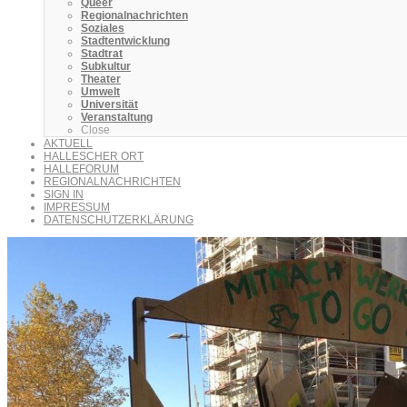
Queer
Regionalnachrichten
Soziales
Stadtentwicklung
Stadtrat
Subkultur
Theater
Umwelt
Universität
Veranstaltung
Close
AKTUELL
HALLESCHER ORT
HALLEFORUM
REGIONALNACHRICHTEN
SIGN IN
IMPRESSUM
DATENSCHUTZERKLÄRUNG