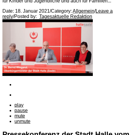
für Kinder und Jugendliche und auch für Familien...
Date:
18. Januar 2021
/
Category:
Allgemein
/
Leave a
reply
/
Posted by:
Tagesaktuelle Redaktion
play
pause
mute
unmute
Pressekonferenz der Stadt Halle vom