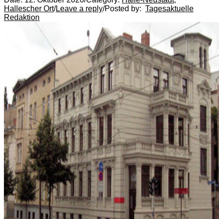
Hallescher Ort
/
Leave a reply
/
Posted by:
Tagesaktuelle
Redaktion