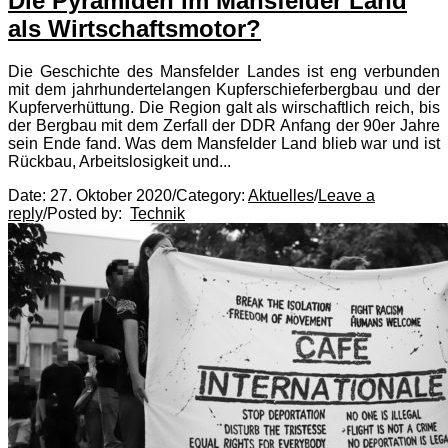
Die Pyramiden im Mansfelder Land
als Wirtschaftsmotor?
Die Gesc­hic­hte des Mans­fel­der Lan­des ist eng ver­bunden
mit dem jahr­hun­derte­lan­gen Kup­fers­chi­efer­berg­bau und der
Kup­ferverhüttung. Die Region galt als wirschaftlich reich, bis
der Bergbau mit dem Zerfall der DDR Anfang der 90er Jahre
sein Ende fand. Was dem Mansfelder Land blieb war und ist
Rückbau, Arbeitslosigkeit und...
Date:
27. Oktober 2020
/
Category:
Aktuelles
/
Leave a
reply
/
Posted by:
Technik