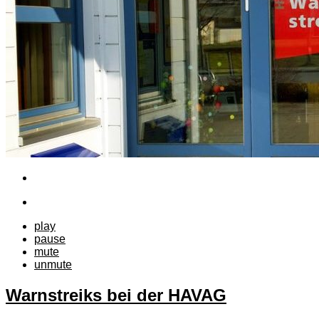
play
pause
mute
unmute
Warnstreiks bei der HAVAG